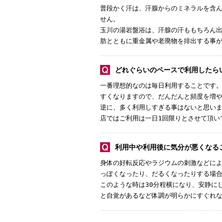
普段かく汗は、汗腺からのミネラルを含
せん。
玉川の湯岩盤浴は、汗腺の汗ももちろん
肪とともに重金属や老廃物を排出する事
どれぐらいのペースで利用したら
一番理想的なのは毎日利用することです
すくなりますので、だんだんと頻度を増
逆に、多く利用しすぎる事はないと思い
店ではご利用は一日1回限りとさせて頂い
利用中や利用後に気分が悪くなる
身体の好転反応やラジウムの刺激などに
っぽくなったり、だるくなったりする場
このような時は30分程横になり、安静に
と自覚があるなど体調が明らかにすぐれ