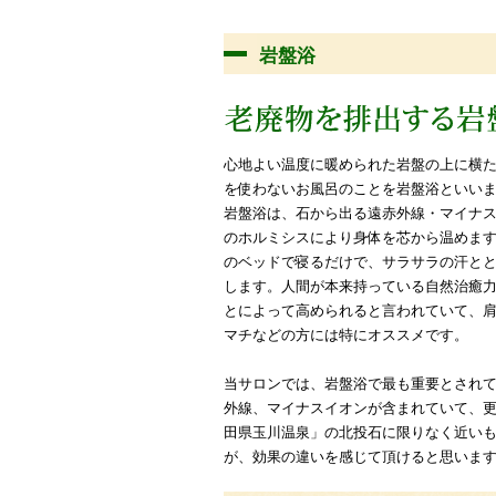
岩盤浴
心地よい温度に暖められた岩盤の上に横
を使わないお風呂のことを岩盤浴といい
岩盤浴は、石から出る遠赤外線・マイナ
のホルミシスにより身体を芯から温めます
のベッドで寝るだけで、サラサラの汗と
します。人間が本来持っている自然治癒
とによって高められると言われていて、
マチなどの方には特にオススメです。
当サロンでは、岩盤浴で最も重要とされ
外線、マイナスイオンが含まれていて、
田県玉川温泉」の北投石に限りなく近い
が、効果の違いを感じて頂けると思いま