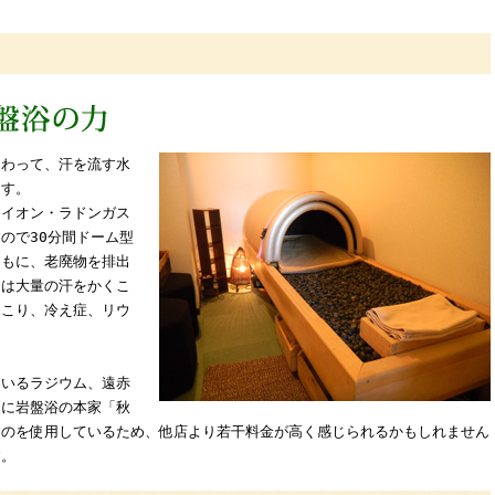
たわって、汗を流す水
ます。
スイオン・ラドンガス
ので30分間ドーム型
ともに、老廃物を排出
力は大量の汗をかくこ
肩こり、冷え症、リウ
ているラジウム、遠赤
更に岩盤浴の本家「秋
ものを使用しているため、他店より若干料金が高く感じられるかもしれません
す。